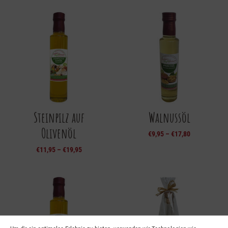
Steinpilz auf
Walnussöl
Olivenöl
€
9,95
–
€
17,80
€
11,95
–
€
19,95