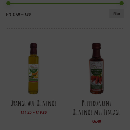
Min.
Max.
Filter
Preis:
€0
—
€30
Preis
Preis
Orange auf Olivenöl
Pepperoncini
Olivenöl mit Einlage
€
11,25
–
€
19,80
€
6,40