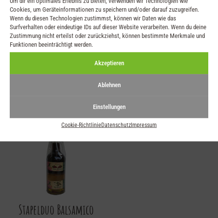
Um dir ein optimales Erlebnis zu bieten, verwenden wir Technologien wie
Cookies, um Geräteinformationen zu speichern und/oder darauf zuzugreifen.
Wenn du diesen Technologien zustimmst, können wir Daten wie das
Surfverhalten oder eindeutige IDs auf dieser Website verarbeiten. Wenn du deine
Zustimmung nicht erteilst oder zurückziehst, können bestimmte Merkmale und
Funktionen beeinträchtigt werden.
Zitrone auf Olivenöl
Stapelduo Gewürz und
Öl
Akzeptieren
€
11,25
–
€
19,80
€
26,80
Ablehnen
Einstellungen
Cookie-Richtlinie
Datenschutz
Impressum
Stapelduo Balsamico