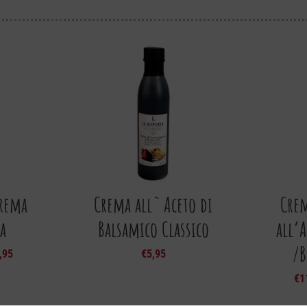
Crema
Crema all` Aceto di
Crem
a
Balsamico Classico
all’
/B
,95
€
5,95
€
1