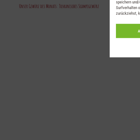
speichern und/
Unser Gewürz des Monats: Toskanisches Scampigewürz
Surfverhalten o
zurückziehst, 
A