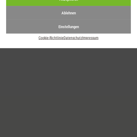
Ablehnen
Unser Gewürz des Monats: Toskanisches Scampigewürz
Einstellungen
Cookie-Richtlinie
Datenschutz
Impressum