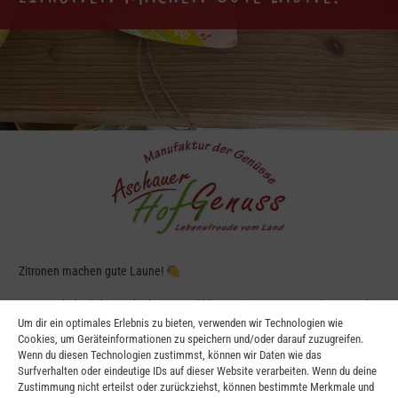
Zitronen machen gute Laune!
Lass auch du dich von der bunten Frühlings-Stimmung anstecken – und
Um dir ein optimales Erlebnis zu bieten, verwenden wir Technologien wie
stöbere durch unser buntes Sortiment. Wir haben nicht nur alles rund um
Cookies, um Geräteinformationen zu speichern und/oder darauf zuzugreifen.
das Thema „Zitronen“, sondern noch vieles mehr, das gute Laune macht
Wenn du diesen Technologien zustimmst, können wir Daten wie das
…
Surfverhalten oder eindeutige IDs auf dieser Website verarbeiten. Wenn du deine
Zustimmung nicht erteilst oder zurückziehst, können bestimmte Merkmale und