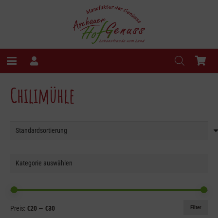
Chilimühle
Min.
Max.
Filter
Preis:
€20
—
€30
Preis
Preis