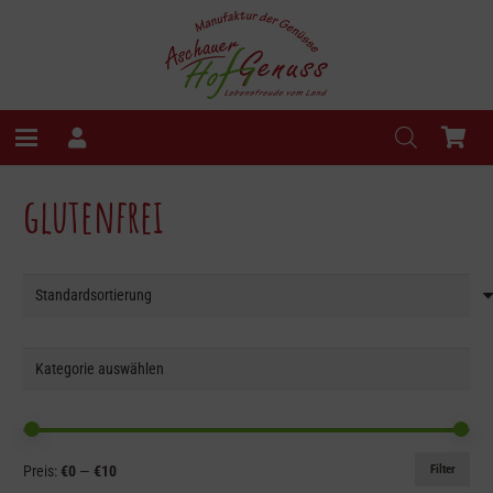
glutenfrei
Min.
Max.
Filter
Preis:
€0
—
€10
Preis
Preis