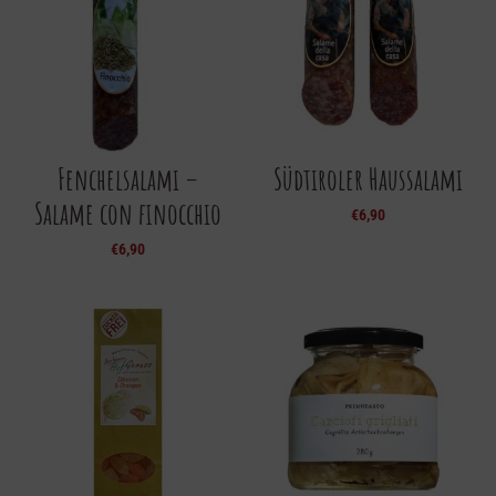
Fenchelsalami –
Südtiroler Haussalami
Salame con finocchio
€
6,90
€
6,90