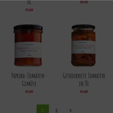
Öl
€
5,90
€
5,60
Paprika-Tomaten-
Getrocknete Tomaten
Gemüse
in Öl
€
5,60
€
5,60
1
2