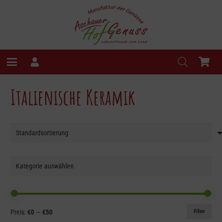
Italienische Keramik
Min.
Max.
Filter
Preis:
€0
—
€50
Preis
Preis