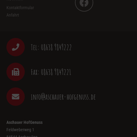
Kontaktformular
Anfahrt
Tel: 08638 9849222
Fax: 08638 9849221
info@aschauer-hofgenuss.de
Aschauer HofGenuss
Feldweberweg 1
84544 Aschau/Inn