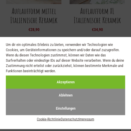
Auflaufform mittel
Auflaufform XL
Italienische Keramik
Italienische Keramik
€
28,90
€
34,90
Um dir ein optimales Erlebnis zu bieten, verwenden wir Technologien wie
Cookies, um Geräteinformationen zu speichern und/oder darauf zuzugreifen.
Wenn du diesen Technologien zustimmst, können wir Daten wie das
Surfverhalten oder eindeutige IDs auf dieser Website verarbeiten. Wenn du deine
Zustimmung nicht erteilst oder zurückziehst, können bestimmte Merkmale und
Funktionen beeinträchtigt werden.
Akzeptieren
Ablehnen
Kleine Schale 10cm
Kleine Schale 13cm
Einstellungen
Italienische Keramik
Italienische Keramik
Cookie-Richtlinie
Datenschutz
Impressum
€
8,50
€
13,80