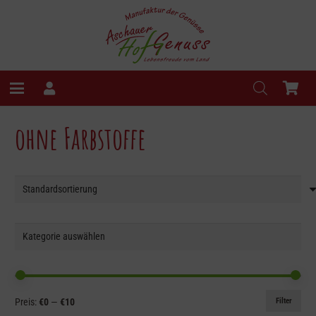
ohne Farbstoffe
Min.
Max.
Filter
Preis:
€0
—
€10
Preis
Preis