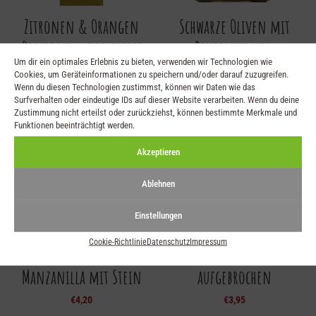
Zitronen & Orangen
Schwarze Oliven mit
Bonbons – zuckerfrei
Pinienkernen
Um dir ein optimales Erlebnis zu bieten, verwenden wir Technologien wie
€
3,60
€
5,20
Cookies, um Geräteinformationen zu speichern und/oder darauf zuzugreifen.
Wenn du diesen Technologien zustimmst, können wir Daten wie das
Surfverhalten oder eindeutige IDs auf dieser Website verarbeiten. Wenn du deine
Zustimmung nicht erteilst oder zurückziehst, können bestimmte Merkmale und
Funktionen beeinträchtigt werden.
Akzeptieren
Ablehnen
Einstellungen
Cookie-Richtlinie
Datenschutz
Impressum
Oliven Grün –
Oliven Grün –
Manzanilla mit Stein
aufgebrochen
€
4,20
€
3,95