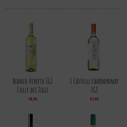
Bianco Veneto IGT
I Castelli Chardonnay
Colle dei Tigli
IGT
€
8,30
€
7,95