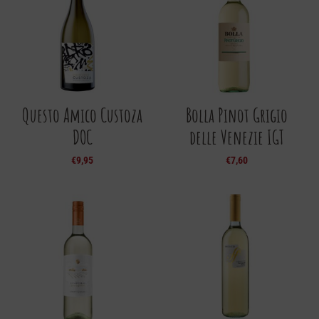
Questo Amico Custoza
Bolla Pinot Grigio
DOC
delle Venezie IGT
€
9,95
€
7,60