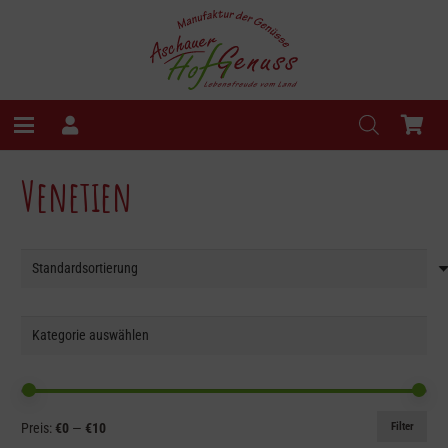
Venetien
Min.
Max.
Filter
Preis:
€0
—
€10
Preis
Preis