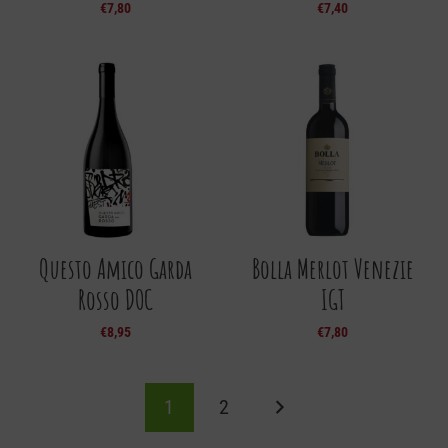
€
7,80
€
7,40
Questo Amico Garda
Bolla Merlot Venezie
Rosso DOC
IGT
€
8,95
€
7,80
1
2