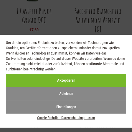
I Castelli Pinot
Sacchetto Bianchetto
Grigio DOC
Sauvignon Venezie
IGT
€
7,60
€
6,95
Um dir ein optimales Erlebnis zu bieten, verwenden wir Technologien wie
Cookies, um Geräteinformationen zu speichern und/oder darauf zuzugreifen.
Wenn du diesen Technologien zustimmst, können wir Daten wie das
Surfverhalten oder eindeutige IDs auf dieser Website verarbeiten. Wenn du deine
Zustimmung nicht erteilst oder zurückziehst, können bestimmte Merkmale und
Funktionen beeinträchtigt werden.
Akzeptieren
Ablehnen
Einstellungen
I Castelli Bardolino
Brave Italian Growers
Cookie-Richtlinie
Datenschutz
Impressum
DOC
B.I.G. Rosso Bio