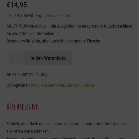
€
14,95
inkl. 19 % MwSt.
zzgl.
Versandkosten
MULTIPOUR von AdHoc – ein Ausgießer mit integriertem Kugelverschluss
für alle Arten von Getränken.
Besonders für Wein, aber auch für jede andere Flasche.
Ausgießer
In den Warenkorb
-
Verschluss
Artikelnummer:
17.IB05
MULTIPOUR
Schlagwörter:
Wein
,
Küchenhelfer
,
Edelstahl
,
AdHoc
-
AdHoc
Menge
Beschreibung
Einfach, aber doch genial: ein Ausgießer mit integriertem Verschluss für
alle Arten von Getränken.
Besonders eignet sich der neue Ausgießer von AdHoc für Wein, aber