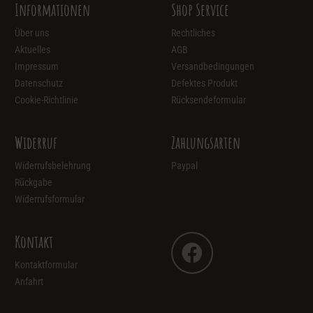
Informationen
Shop Service
Varianten
auf.
Über uns
Rechtliches
Die
Aktuelles
AGB
Optionen
Impressum
Versandbedingungen
können
Datenschutz
Defektes Produkt
auf
Cookie-Richtlinie
Rücksendeformular
der
Produktseite
Widerruf
Zahlungsarten
gewählt
Widerrufsbelehrung
Paypal
werden
Rückgabe
Widerrufsformular
Kontakt
Kontaktformular
Anfahrt