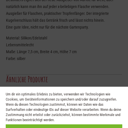
natürlich kann man ihn auf jeder x-beliebigen Flasche verwenden.
Ausgießer für Flaschen, praktischer Tropfenfänger. Der integrierte
Kugelverschluss hält das Getränk frisch und lässt nichts hinein.
Eine gute Idee, nicht nur für die nächste Gartenparty.
Material: Silikon/Edelstahl
Lebensmittelecht
Maße: Länge 7,5 cm, Breite 4 cm, Höhe 7 cm
Farbe: silber
Ähnliche Produkte
Um dir ein optimales Erlebnis zu bieten, verwenden wir Technologien wie
Cookies, um Geräteinformationen zu speichern und/oder darauf zuzugreifen.
Wenn du diesen Technologien zustimmst, können wir Daten wie das
Surfverhalten oder eindeutige IDs auf dieser Website verarbeiten. Wenn du deine
Zustimmung nicht erteilst oder zurückziehst, können bestimmte Merkmale und
Funktionen beeinträchtigt werden.