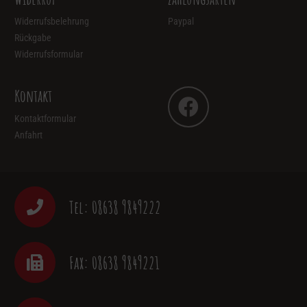
gewählt
Widerrufsbelehrung
Paypal
werden
Rückgabe
Widerrufsformular
Kontakt
Kontaktformular
Anfahrt
Tel: 08638 9849222
Fax: 08638 9849221