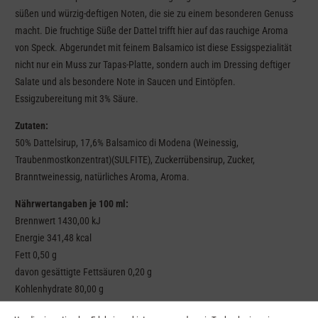
süßen und würzig-deftigen Noten, die sie zu einem besonderen Genuss
macht. Die fruchtige Süße der Dattel trifft hier auf das rauchige Aroma
von Speck. Abgerundet mit feinem Balsamico ist diese Essigspezialität
nicht nur ein Muss zur Tapas-Platte, sondern auch im Dressing deftiger
Salate und als besondere Note in Saucen und Eintöpfen.
Essigzubereitung mit 3% Säure.
Zutaten:
50% Dattelsirup, 17,6% Balsamico di Modena (Weinessig,
Traubenmostkonzentrat)(SULFITE), Zuckerrübensirup, Zucker,
Branntweinessig, natürliches Aroma, Aroma.
Nährwertangaben je 100 ml:
Brennwert 1430,00 kJ
Energie 341,48 kcal
Fett 0,50 g
davon gesättigte Fettsäuren 0,20 g
Kohlenhydrate 80,00 g
davon Zucker 66,00 g