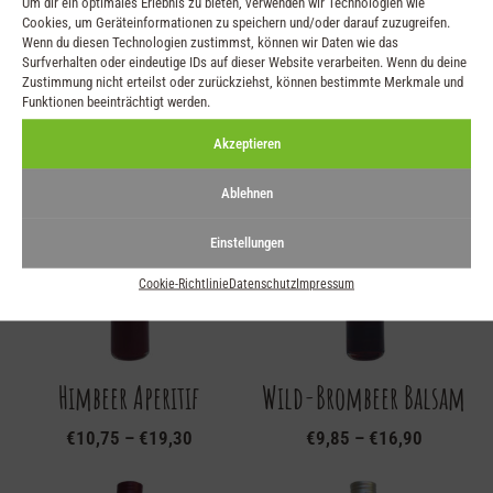
Um dir ein optimales Erlebnis zu bieten, verwenden wir Technologien wie
Eiweiß 1,00 g
Cookies, um Geräteinformationen zu speichern und/oder darauf zuzugreifen.
Salz 0,07 g
Wenn du diesen Technologien zustimmst, können wir Daten wie das
Surfverhalten oder eindeutige IDs auf dieser Website verarbeiten. Wenn du deine
Zustimmung nicht erteilst oder zurückziehst, können bestimmte Merkmale und
Funktionen beeinträchtigt werden.
Ähnliche Produkte
Akzeptieren
Ablehnen
Einstellungen
Cookie-Richtlinie
Datenschutz
Impressum
Himbeer Aperitif
Wild-Brombeer Balsam
€
10,75
–
€
19,30
€
9,85
–
€
16,90
Dieses
Dieses
Produkt
Produkt