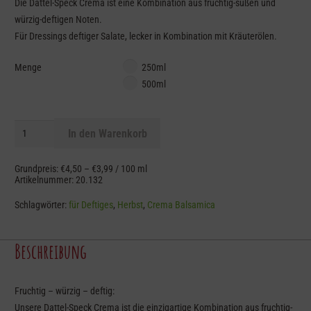
Die Dattel-Speck Crema ist eine Kombination aus fruchtig-süßen und
würzig-deftigen Noten.
Für Dressings deftiger Salate, lecker in Kombination mit Kräuterölen.
Menge
250ml
500ml
Dattel
In den Warenkorb
Speck
Crema
Grundpreis:
€
4,50
–
€
3,99
/
100
ml
Balsamica
Artikelnummer:
20.132
Menge
Schlagwörter:
für Deftiges
,
Herbst
,
Crema Balsamica
Beschreibung
Fruchtig – würzig – deftig:
Unsere Dattel-Speck Crema ist die einzigartige Kombination aus fruchtig-