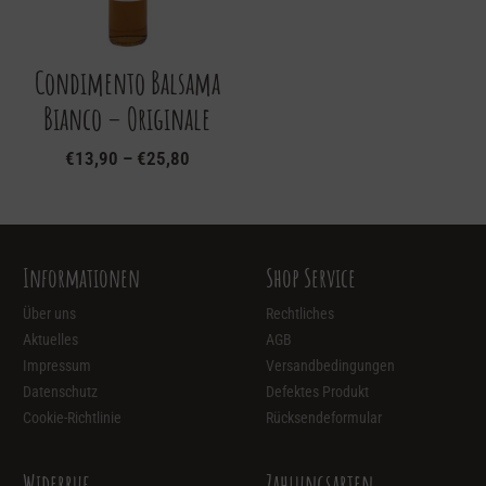
können
Optionen
auf
können
der
auf
Condimento Balsama
Produktseite
der
Bianco – Originale
gewählt
Produktseite
werden
gewählt
€
13,90
–
€
25,80
werden
Dieses
Produkt
weist
mehrere
Informationen
Shop Service
Varianten
auf.
Über uns
Rechtliches
Die
Aktuelles
AGB
Optionen
Impressum
Versandbedingungen
können
Datenschutz
Defektes Produkt
auf
Cookie-Richtlinie
Rücksendeformular
der
Produktseite
Widerruf
Zahlungsarten