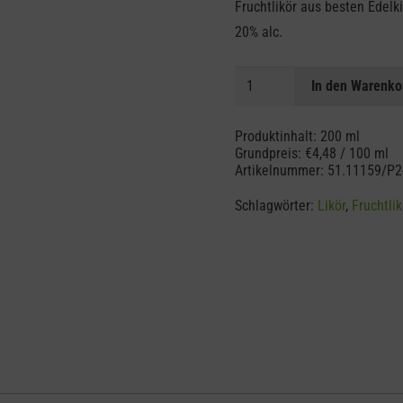
Fruchtlikör aus besten Edelk
20% alc.
Edelkirsche
In den Warenko
Likör
Menge
Produktinhalt: 200
ml
Grundpreis:
€
4,48
/
100
ml
Artikelnummer:
51.11159/P2
Schlagwörter:
Likör
,
Fruchtlik