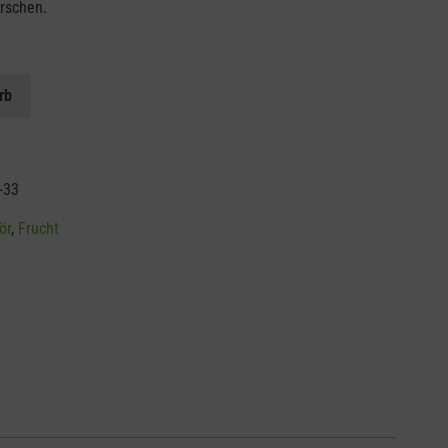
irschen.
rb
-33
ör
,
Frucht