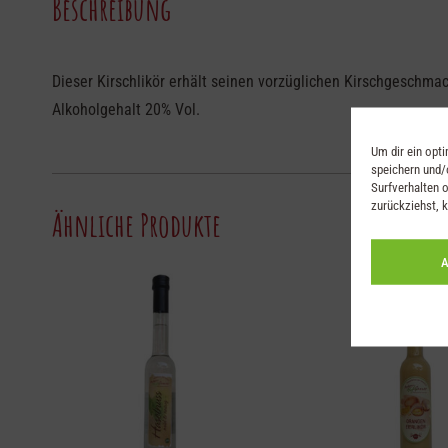
Beschreibung
Dieser Kirschlikör erhält seinen vorzüglichen Kirschgeschma
Alkoholgehalt 20% Vol.
Um dir ein opt
speichern und/
Surfverhalten o
zurückziehst, 
Ähnliche Produkte
A