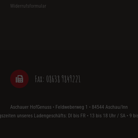
Widerrufsformular
Fax: 08638 9849221
Aschauer HofGenuss • Feldweberweg 1 • 84544 Aschau/Inn
szeiten unseres Ladengeschäfts: DI bis FR • 13 bis 18 Uhr / SA • 9 bi