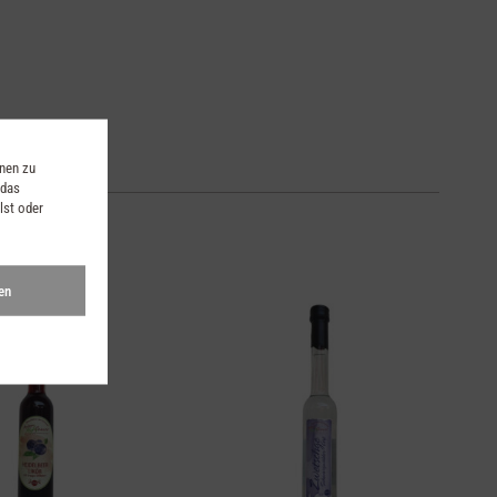
onen zu
 das
lst oder
en