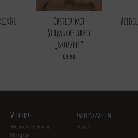
rlikör
Obstler mit
Heidel
Schmucketikett
„Brotzeit“
€
9,90
Widerruf
Zahlungsarten
Widerrufsbelehrung
Paypal
Rückgabe