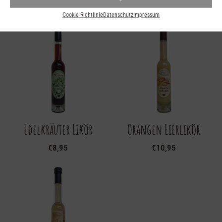
€
9,90
Cookie-Richtlinie
Datenschutz
Impressum
Edelkräuter Likör
Orangen Eierlikör
€
8,95
€
10,95