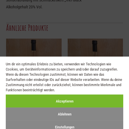
Sonderabfüllung mit Schmucketikett „Viel Glück“
Alkoholgehalt 20% Vol.
Ähnliche Produkte
Um dir ein optimales Erlebnis zu bieten, verwenden wir Technologien wie
Cookies, um Geräteinformationen zu speichern und/oder darauf zuzugreifen.
Wenn du diesen Technologien zustimmst, können wir Daten wie das
Surfverhalten oder eindeutige IDs auf dieser Website verarbeiten. Wenn du deine
Zustimmung nicht erteilst oder zurückziehst, können bestimmte Merkmale und
Funktionen beeinträchtigt werden.
Obstler mit
Obstler mit Bayerischem
Akzeptieren
Schmucketikett
Schmucketikett „Oana“
Ablehnen
„Brotzeit“
€
9,90
Einstellungen