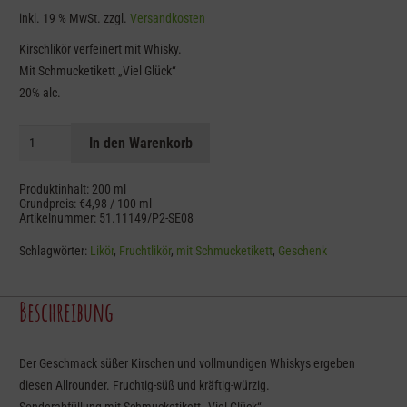
inkl. 19 % MwSt.
zzgl.
Versandkosten
Kirschlikör verfeinert mit Whisky.
Mit Schmucketikett „Viel Glück“
20% alc.
Kirschlikör
In den Warenkorb
mit
Whisky
Produktinhalt: 200
ml
mit
Grundpreis:
€
4,98
/
100
ml
Artikelnummer:
51.11149/P2-SE08
Schmucketikett
"Viel
Schlagwörter:
Likör
,
Fruchtlikör
,
mit Schmucketikett
,
Geschenk
Glück"
Menge
Beschreibung
Der Geschmack süßer Kirschen und vollmundigen Whiskys ergeben
diesen Allrounder. Fruchtig-süß und kräftig-würzig.