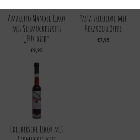
Amaretto Mandel Likör
Pasta tricolore mit
mit Schmucketikett
Herzkochlöffel
„Für dich“
€
7,95
€
9,95
Edelkirsche Likör mit
Schmucketikett