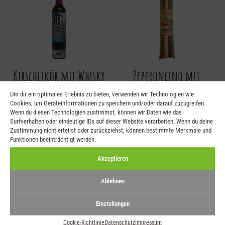
Kirschlikör mit Whisky
Peperoncino mit
mit Schmucketikett
Kochlöffel
Um dir ein optimales Erlebnis zu bieten, verwenden wir Technologien wie
Cookies, um Geräteinformationen zu speichern und/oder darauf zuzugreifen.
„Auszeit“
€
8,95
Wenn du diesen Technologien zustimmst, können wir Daten wie das
Surfverhalten oder eindeutige IDs auf dieser Website verarbeiten. Wenn du deine
€
9,95
Zustimmung nicht erteilst oder zurückziehst, können bestimmte Merkmale und
Funktionen beeinträchtigt werden.
Akzeptieren
Ablehnen
Einstellungen
Cookie-Richtlinie
Datenschutz
Impressum