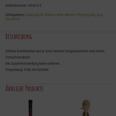
Essig
Artikelnummer:
HG-612-2
und
Schlagwörter:
Essig und Öl
,
Präsent ohne Alkohol
,
Probiergröße
,
Duo
,
Öl
Geschenk
Menge
Beschreibung
Schöne Kombination aus je einer unserer Essigvariationen und einem
Feinschmeckeröl.
Die Zusammenstellung kann variieren.
Verpackung: Folie mit Schleife.
Ähnliche Produkte