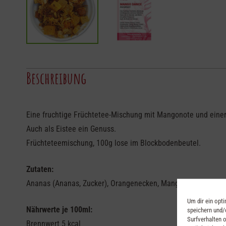
Beschreibung
Eine fruchtige Früchtetee-Mischung mit Mangonote und einer 
Auch als Eistee ein Genuss.
Früchteteemischung, 100g lose im Blockbodenbeutel.
Zutaten:
Ananas (Ananas, Zucker), Orangenecken, Mango (Mango, Zucker
Um dir ein opt
Nährwerte je 100ml:
speichern und/
Surfverhalten o
Brennwert 5 kcal