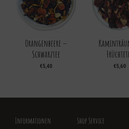
Orangenbeere –
Kaminträu
Schwarztee
Früchtet
€
5,40
€
5,60
Informationen
Shop Service