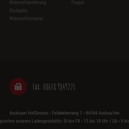
Optionen
Widerrufsbelehrung
Paypal
auf
können
Rückgabe
der
auf
Widerrufsformular
Produktseit
der
gewählt
Produktseite
werden
gewählt
werden
Fax: 08638 9849221
Aschauer HofGenuss • Feldweberweg 1 • 84544 Aschau/Inn
szeiten unseres Ladengeschäfts: DI bis FR • 13 bis 18 Uhr / SA • 9 bi