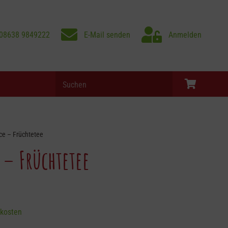
08638 9849222
E-Mail senden
Anmelden
Products
search
Es befinden sich keine Produkte im Warenkorb.
e – Früchtetee
– Früchtetee
kosten