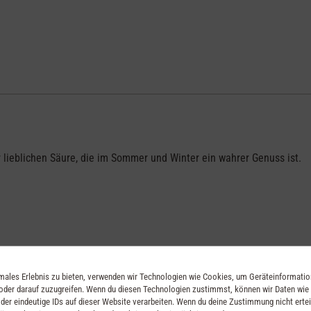
lieblichen Säure, die im Sommer und Winter ein wahrer Genuss ist.
), Erdbeerstücke, Ringelblumenblüten, Saflor, Vitamin C, Multivitam
imales Erlebnis zu bieten, verwenden wir Technologien wie Cookies, um Geräteinformati
oder darauf zuzugreifen. Wenn du diesen Technologien zustimmst, können wir Daten wie
der eindeutige IDs auf dieser Website verarbeiten. Wenn du deine Zustimmung nicht ertei