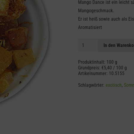
Mango Dance ist ein leicht s
Mangogeschmack.
Er ist heiß sowie auch als E
Aromatisiert
Mango
In den Warenko
Dance
-
Produktinhalt: 100
g
Früchtetee
Grundpreis:
€
5,40
/
100
g
Artikelnummer:
10.5155
Menge
Schlagwörter:
exotisch
,
Som