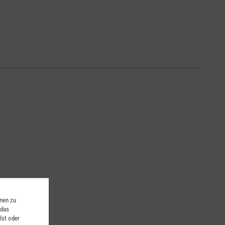
in, Aroma.
onen zu
 das
lst oder