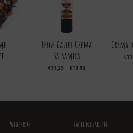
me –
Feige Dattel Crema
Crema d
ee
Balsamica
€
11
Dieses
€
11,25
–
€
19,95
Produkt
Dieses
weist
Produkt
mehrere
weist
Varianten
mehrere
auf.
Varianten
Die
auf.
Widerruf
Zahlungsarten
Optionen
Die
können