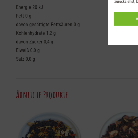
zurückziehst, 
Energie 20 kJ
Fett 0 g
A
davon gesättigte Fettsäuren 0 g
Kohlenhydrate 1,2 g
davon Zucker 0,4 g
Eiweiß 0,0 g
Salz 0,0 g
Ähnliche Produkte