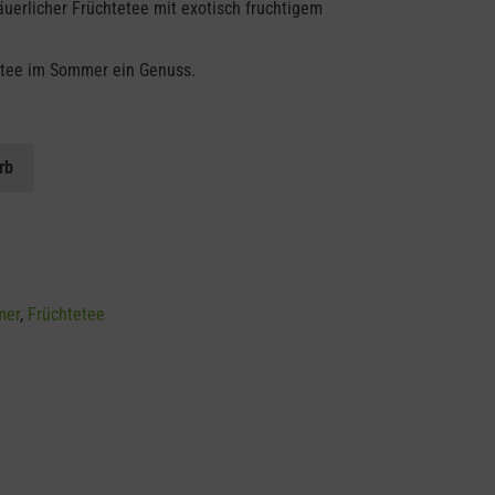
äuerlicher Früchtetee mit exotisch fruchtigem
istee im Sommer ein Genuss.
rb
mer
,
Früchtetee