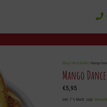
Shop
/
Tee & Kaffee
/ Mango Danc
Mango Dance 
€
5,95
inkl. 7 % MwSt.
zzgl.
Versand