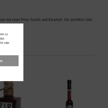
n mit einer Prise Vanille und Karamell. Der perfekte Likör
onen zu
 das
lst oder
en