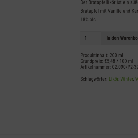
Der Bratapfellikör ist ein s
Bratapfel mit Vanille und Ka
18% alc.
Omas
In den Warenko
Bratapfel
Likör
Produktinhalt: 200
ml
Menge
Grundpreis:
€
5,48
/
100
ml
Artikelnummer:
02.090/P2-3
Schlagwörter:
Likör
,
Winter
,
W