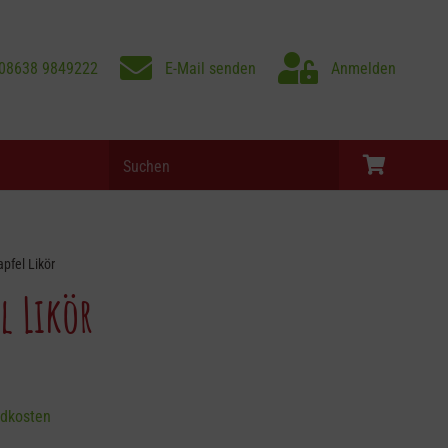
08638 9849222
E-Mail senden
Anmelden
Products
search
Es befinden sich keine Produkte im Warenkorb.
pfel Likör
l Likör
dkosten