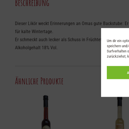
Beschreibung
Dieser Likör weckt Erinnerungen an Omas gute Backstube: Er 
für kalte Wintertage.
Er schmeckt auch lecker als Schuss in Früchtetees.
Um dir ein opt
speichern und/
Alkoholgehalt 18% Vol.
Surfverhalten o
zurückziehst, 
A
Ähnliche Produkte