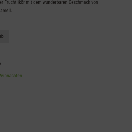
üßer Fruchtlikör mit dem wunderbaren Geschmack von
ramell.
rb
9
eihnachten