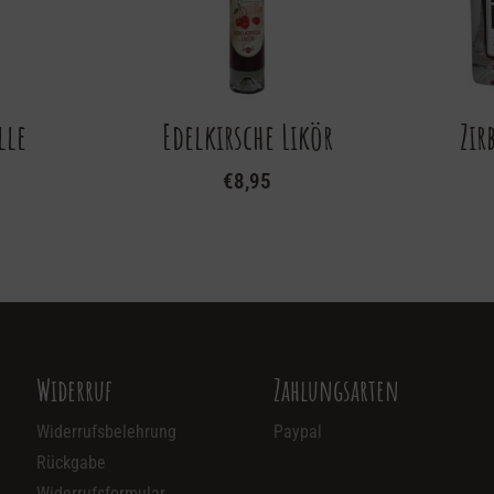
lle
Edelkirsche Likör
Zir
€
8,95
Widerruf
Zahlungsarten
Widerrufsbelehrung
Paypal
Rückgabe
Widerrufsformular