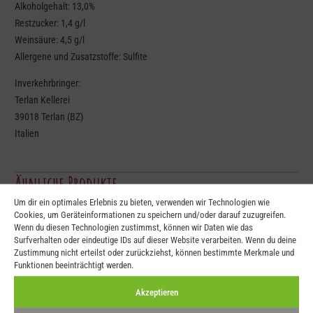
Alkoholgehalt: 13,0%
Restzucker: 1,4 g/l
Weinsäure: 4,5 g/l
Allergene und Zusatzstoffe: Sulfite
Inverkehrbringer:
Terlan Kellerei
39018 Terlan (BZ)
Italien
Ähnliche Produkte
Um dir ein optimales Erlebnis zu bieten, verwenden wir Technologien wie
Cookies, um Geräteinformationen zu speichern und/oder darauf zuzugreifen.
Wenn du diesen Technologien zustimmst, können wir Daten wie das
Surfverhalten oder eindeutige IDs auf dieser Website verarbeiten. Wenn du deine
Zustimmung nicht erteilst oder zurückziehst, können bestimmte Merkmale und
Funktionen beeinträchtigt werden.
Akzeptieren