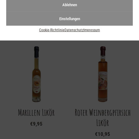
Ablehnen
Einstellungen
Edelkirsche Likör
Limoncello Likör
Cookie-Richtlinie
Datenschutz
Impressum
€
8,95
€
9,95
Marillen Likör
Roter Weinbergpfirsich
Likör
€
9,95
€
10,95