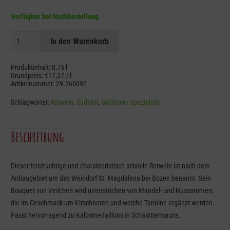
Verfügbar bei Nachbestellung
Terlan
In den Warenkorb
St.
Magdalener
Produktinhalt: 0,75
l
DOC
Grundpreis:
€
17,27
/
l
Artikelnummer:
29.260092
Menge
Schlagwörter:
Rotwein
,
Südtirol
,
Südtiroler Spezialität
Beschreibung
Dieser feinfruchtige und charakteristisch stilvolle Rotwein ist nach dem
Anbaugebiet um das Weindorf St. Magdalena bei Bozen benannt. Sein
Bouquet von Veilchen wird unterstrichen von Mandel- und Nussaromen,
die im Geschmack um Kirschnoten und weiche Tannine ergänzt werden.
Passt hervorragend zu Kalbsmedaillons in Schalottensauce.