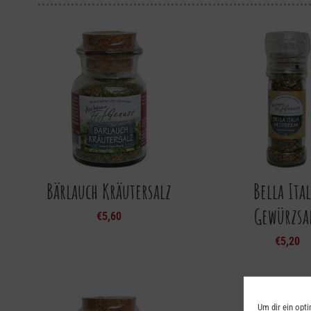
Bärlauch Kräutersalz
Bella Ital
Gewürzsa
€
5,60
€
5,20
Um dir ein opt