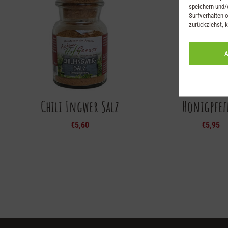
speichern und/
Surfverhalten o
zurückziehst, 
A
Chili Ingwer Salz
Honigpfef
€
5,60
€
5,95