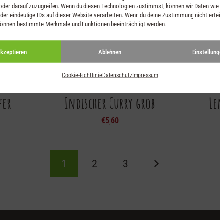
oder darauf zuzugreifen. Wenn du diesen Technologien zustimmst, können wir Daten wie
der eindeutige IDs auf dieser Website verarbeiten. Wenn du deine Zustimmung nicht ertei
können bestimmte Merkmale und Funktionen beeinträchtigt werden.
kzeptieren
Ablehnen
Einstellung
Cookie-Richtlinie
Datenschutz
Impressum
fer
Indischer Curry grob
Le
€
5,60
1
2
3