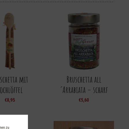
schetta mit
Bruschetta all
ochlöffel
´Arrabiata – scharf
€
8,95
€
5,60
onen zu