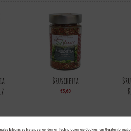
ia
Bruschetta
Bru
lz
K
€
5,60
imales Erlebnis zu bieten, verwenden wir Technologien wie Cookies, um Geräteinformati