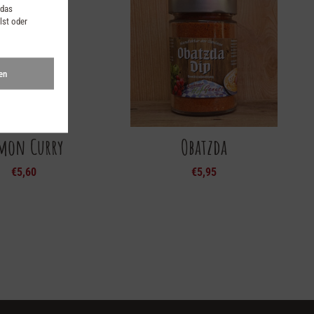
 das
lst oder
en
mon Curry
Obatzda
€
5,60
€
5,95