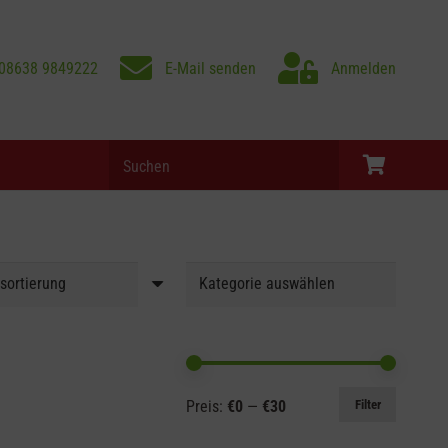
08638 9849222
E-Mail senden
Anmelden
Products
search
Es befinden sich keine Produkte im Warenkorb.
Min.
Max.
Preis:
€0
—
€30
Filter
Preis
Preis