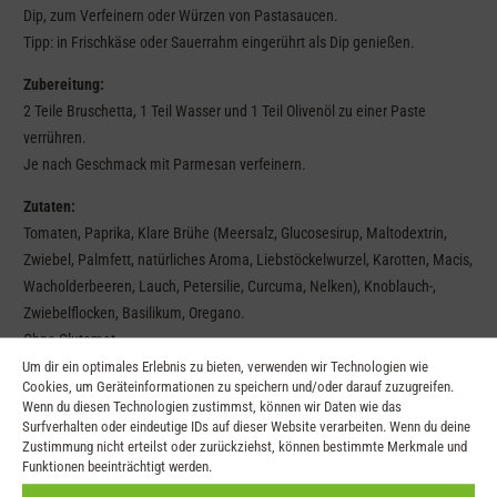
Dip, zum Verfeinern oder Würzen von Pastasaucen.
Tipp: in Frischkäse oder Sauerrahm eingerührt als Dip genießen.
Zubereitung:
2 Teile Bruschetta, 1 Teil Wasser und 1 Teil Olivenöl zu einer Paste
verrühren.
Je nach Geschmack mit Parmesan verfeinern.
Zutaten:
Tomaten, Paprika, Klare Brühe (Meersalz, Glucosesirup, Maltodextrin,
Zwiebel, Palmfett, natürliches Aroma, Liebstöckelwurzel, Karotten, Macis,
Wacholderbeeren, Lauch, Petersilie, Curcuma, Nelken), Knoblauch-,
Zwiebelflocken, Basilikum, Oregano.
Ohne Glutamat.
Um dir ein optimales Erlebnis zu bieten, verwenden wir Technologien wie
Cookies, um Geräteinformationen zu speichern und/oder darauf zuzugreifen.
Wenn du diesen Technologien zustimmst, können wir Daten wie das
Ähnliche Produkte
Surfverhalten oder eindeutige IDs auf dieser Website verarbeiten. Wenn du deine
Zustimmung nicht erteilst oder zurückziehst, können bestimmte Merkmale und
Funktionen beeinträchtigt werden.