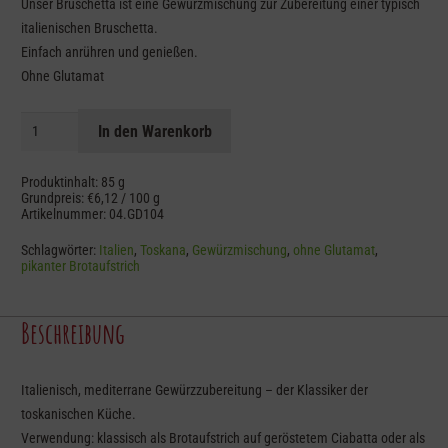
Unser Bruschetta ist eine Gewürzmischung zur Zubereitung einer typisch
italienischen Bruschetta.
Einfach anrühren und genießen.
Ohne Glutamat
Bruschetta
In den Warenkorb
Menge
Produktinhalt: 85
g
Grundpreis:
€
6,12
/
100
g
Artikelnummer:
04.GD104
Schlagwörter:
Italien
,
Toskana
,
Gewürzmischung
,
ohne Glutamat
,
pikanter Brotaufstrich
Beschreibung
Italienisch, mediterrane Gewürzzubereitung – der Klassiker der
toskanischen Küche.
Verwendung: klassisch als Brotaufstrich auf geröstetem Ciabatta oder als