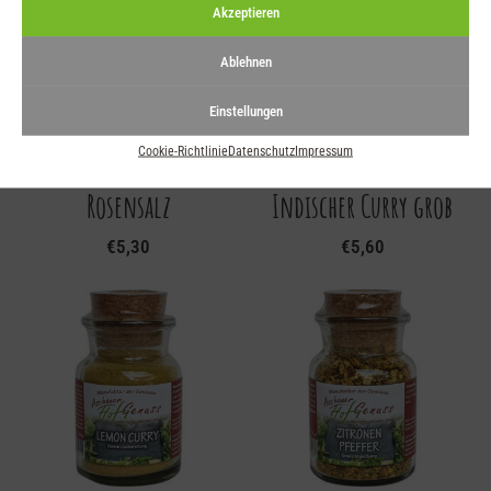
Akzeptieren
Ablehnen
Einstellungen
Cookie-Richtlinie
Datenschutz
Impressum
Rosensalz
Indischer Curry grob
€
5,30
€
5,60