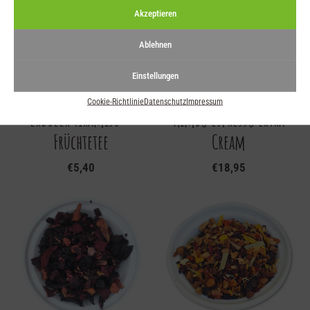
Akzeptieren
Ablehnen
Einstellungen
Cookie-Richtlinie
Datenschutz
Impressum
Erdbeer Tiramisu –
Kimbo Espresso Extra
Früchtetee
Cream
€
5,40
€
18,95