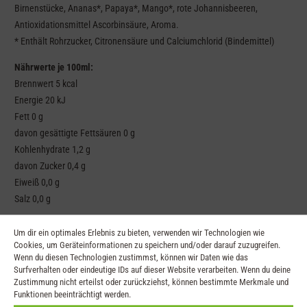
Birnenstücke, Ananas*, Papaya*, Mango*, rote Johannisbeeren,
Antioxidationsmittel Ascorbinsäure, Aroma.
* Enthält Rohrzucker, Citronensäure und Calciumchlorid (Bindemittel)
Nährwerte je 100ml:
Brennwert 5 kcal
Energie 20 kJ
Fett 0 g
davon gesättigte Fettsäuren 0 g
Kohlenhydrate 1,2 g
davon Zucker 0,4 g
Eiweiß 0,0 g
Salz 0,0 g
Um dir ein optimales Erlebnis zu bieten, verwenden wir Technologien wie
Ähnliche Produkte
Cookies, um Geräteinformationen zu speichern und/oder darauf zuzugreifen.
Wenn du diesen Technologien zustimmst, können wir Daten wie das
Surfverhalten oder eindeutige IDs auf dieser Website verarbeiten. Wenn du deine
Zustimmung nicht erteilst oder zurückziehst, können bestimmte Merkmale und
Funktionen beeinträchtigt werden.