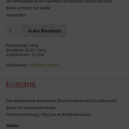
Der Birnenzauber ist ein Früchtetee mit leckerem Geschmack reifer
Birnen verfeinert mit Vanille.
Aromatisiert
Birnenzauber
In den Warenkorb
-
Früchtetee
Produktinhalt: 100
g
Menge
Grundpreis:
€
5,40
/
100
g
Artikelnummer:
10.2242
Schlagwörter:
Früchtetee
,
fruchtig
Beschreibung
Eine wirklich weich aromatische Birne mit einem Hauch Vanille macht
diesen Tee so besonders lecker.
Früchteteemischung, 100g lose im Blockbodenbeutel.
Zutaten: