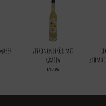
mbeer
Zitronenlikör mit
Ob
Grappa
Schmuck
€
10,95