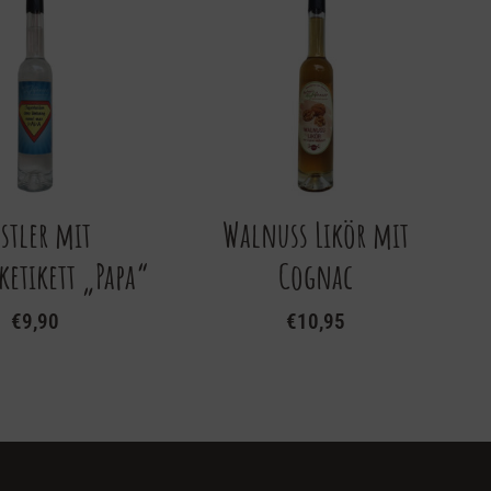
stler mit
Walnuss Likör mit
etikett „Papa“
Cognac
€
9,90
€
10,95