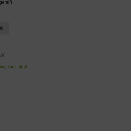
ereift.
rb
-26
ose
,
Spezialität