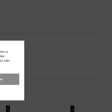
onen zu
 das
lst oder
en