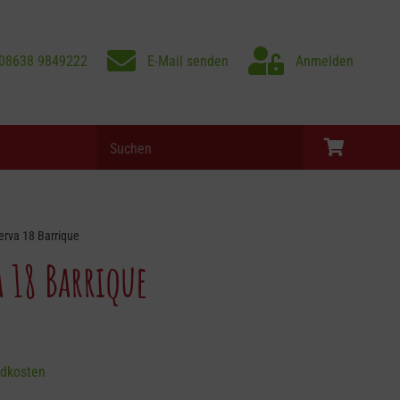
08638 9849222
E-Mail senden
Anmelden
Products
search
Es befinden sich keine Produkte im Warenkorb.
erva 18 Barrique
a 18 Barrique
dkosten