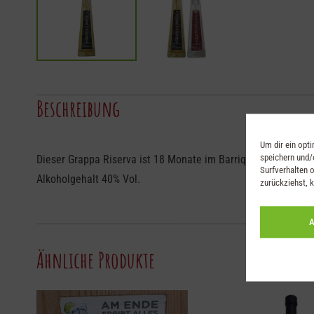
Beschreibung
Um dir ein opt
speichern und/
Dieser Grappa Riserva ist 18 Monate im Barrique-Fass gereift
Surfverhalten o
Alkoholgehalt 40% Vol.
zurückziehst, 
A
Ähnliche Produkte