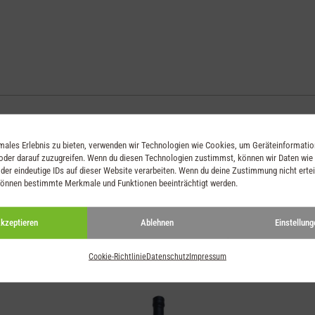
imales Erlebnis zu bieten, verwenden wir Technologien wie Cookies, um Geräteinformati
oder darauf zuzugreifen. Wenn du diesen Technologien zustimmst, können wir Daten wie
. Das gibt ihm seine gold-braune Farbe.
der eindeutige IDs auf dieser Website verarbeiten. Wenn du deine Zustimmung nicht ertei
können bestimmte Merkmale und Funktionen beeinträchtigt werden.
kzeptieren
Ablehnen
Einstellung
Cookie-Richtlinie
Datenschutz
Impressum