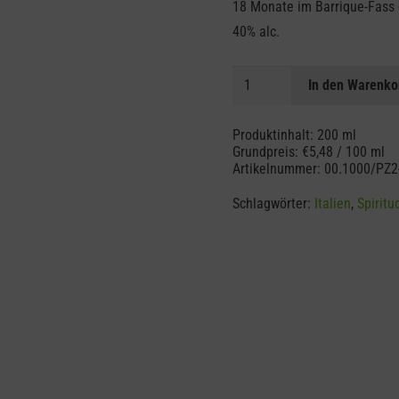
18 Monate im Barrique-Fass g
40% alc.
Grappa
In den Warenko
Riserva
18
Produktinhalt: 200
ml
Barrique
Grundpreis:
€
5,48
/
100
ml
Artikelnummer:
00.1000/PZ2
Menge
Schlagwörter:
Italien
,
Spiritu