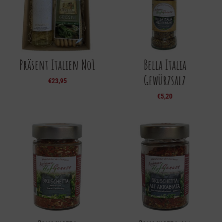
Präsent Italien No1
Bella Italia
Gewürzsalz
€
23,95
€
5,20