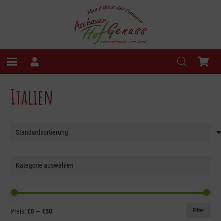
Italien
Min.
Max.
Filter
Preis:
€0
—
€50
Preis
Preis