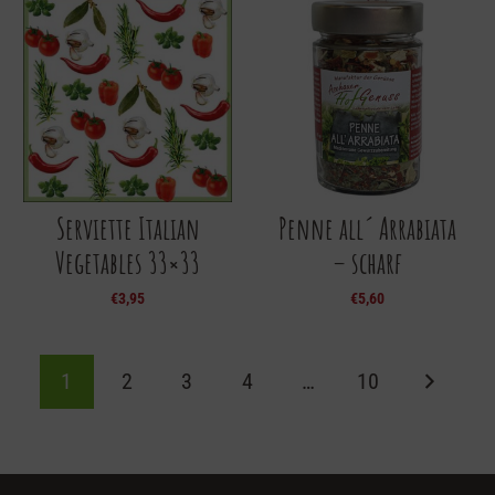
Serviette Italian
Penne all´ Arrabiata
Vegetables 33×33
– scharf
€
3,95
€
5,60
1
2
3
4
…
10