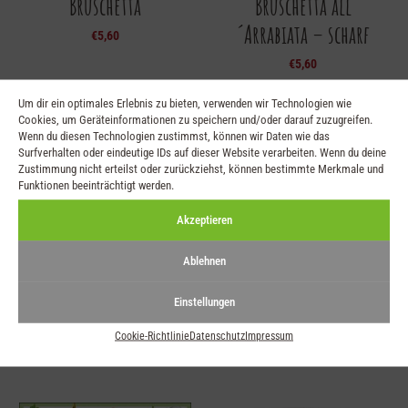
Bruschetta
Bruschetta all
´Arrabiata – scharf
€
5,60
€
5,60
Um dir ein optimales Erlebnis zu bieten, verwenden wir Technologien wie
Cookies, um Geräteinformationen zu speichern und/oder darauf zuzugreifen.
Wenn du diesen Technologien zustimmst, können wir Daten wie das
Surfverhalten oder eindeutige IDs auf dieser Website verarbeiten. Wenn du deine
Zustimmung nicht erteilst oder zurückziehst, können bestimmte Merkmale und
Funktionen beeinträchtigt werden.
Akzeptieren
Ablehnen
Italienische Kräuter
Serviette Käseplatte
Einstellungen
25×25
€
5,60
Cookie-Richtlinie
Datenschutz
Impressum
€
3,25