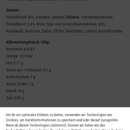
Zutaten:
Hirschfleisch 60%, Karotten, Zwiebel,
Sellerie
, Tomatenkonzentrat,
Preiselbeere 2,4%, Wein, Soja- und Sonnenblumenkernöl, Salz,
Knoblauch, Rosmarin, Salbei, Pfeffer, Wacholder, Lorbeer, Kartoffelstärke.
Nährwertangaben je 100g:
Brennwert 426 kJ
Energie 102 kcal
Fett 3,11 g
davon ges. Fettsäuren 2,1 g
Kohlenhydrate 1 g
davon Zucker 1 g
Eiweiß 16 g
Salz 0,94 g
Um dir ein optimales Erlebnis zu bieten, verwenden wir Technologien wie
Ähnliche Produkte
Cookies, um Geräteinformationen zu speichern und/oder darauf zuzugreifen.
Wenn du diesen Technologien zustimmst, können wir Daten wie das