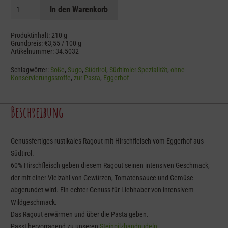
Hirsch
In den Warenkorb
Ragout
Menge
Produktinhalt: 210
g
Grundpreis:
€
3,55
/
100
g
Artikelnummer:
34.5032
Schlagwörter:
Soße
,
Sugo
,
Südtirol
,
Südtiroler Spezialität
,
ohne
Konservierungsstoffe
,
zur Pasta
,
Eggerhof
Beschreibung
Genussfertiges rustikales Ragout mit Hirschfleisch vom Eggerhof aus
Südtirol.
60% Hirschfleisch geben diesem Ragout seinen intensiven Geschmack,
der mit einer Vielzahl von Gewürzen, Tomatensauce und Gemüse
abgerundet wird. Ein echter Genuss für Liebhaber von intensivem
Wildgeschmack.
Das Ragout erwärmen und über die Pasta geben.
Passt hervorragend zu unseren
Steinpilzbandnudeln