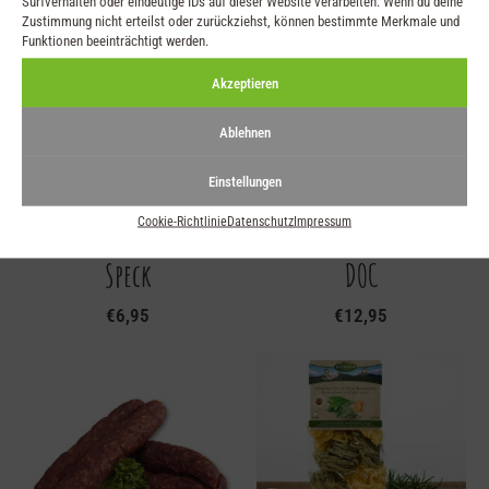
Surfverhalten oder eindeutige IDs auf dieser Website verarbeiten. Wenn du deine
Zustimmung nicht erteilst oder zurückziehst, können bestimmte Merkmale und
Funktionen beeinträchtigt werden.
Akzeptieren
Ablehnen
Einstellungen
Cookie-Richtlinie
Datenschutz
Impressum
Amatriciana Sauce mit
Terlan St. Magdalener
Speck
DOC
€
6,95
€
12,95