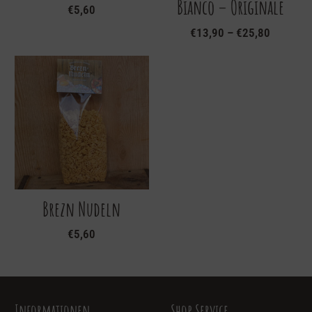
Bianco – Originale
€
5,60
€
13,90
–
€
25,80
Dieses
Produkt
weist
mehrere
Varianten
auf.
Die
Optionen
können
auf
Brezn Nudeln
der
Produktseite
€
5,60
gewählt
werden
Informationen
Shop Service