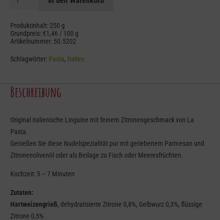
In den Warenkorb
al
Limone
Produktinhalt: 250
g
Menge
Grundpreis:
€
1,46
/
100
g
Artikelnummer:
50.5202
Schlagwörter:
Pasta
,
Italien
Beschreibung
Original italienische Linguine mit feinem Zitronengeschmack von La
Pasta.
Genießen Sie diese Nudelspezialität pur mit geriebenem Parmesan und
Zitronenolivenöl oder als Beilage zu Fisch oder Meeresfrüchten.
Kochzeit: 5 – 7 Minuten
Zutaten:
Hartweizengrieß
, dehydratisierte Zitrone 0,8%, Gelbwurz 0,3%, flüssige
Zitrone 0,5%