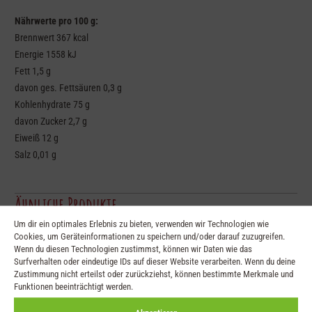
Nährwerte pro 100 g:
Brennwert 367 kcal
Energie 1558 kJ
Fett 1,5 g
davon ges. Fettsäuren 0,3 g
Kohlenhydrate 75 g
davon Zucker 2,7 g
Eiweiß 12 g
Salz 0,01 g
Ähnliche Produkte
Um dir ein optimales Erlebnis zu bieten, verwenden wir Technologien wie
Cookies, um Geräteinformationen zu speichern und/oder darauf zuzugreifen.
Wenn du diesen Technologien zustimmst, können wir Daten wie das
Surfverhalten oder eindeutige IDs auf dieser Website verarbeiten. Wenn du deine
Zustimmung nicht erteilst oder zurückziehst, können bestimmte Merkmale und
Funktionen beeinträchtigt werden.