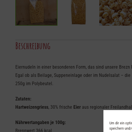
Beschreibung
Eiernudeln in einer besonderen Form, das sind unsere Brezn
Egal ob als Beilage, Suppeneinlage oder im Nudelsalat – die
250g im Polybeutel.
Zutaten:
Hartweizengriess
, 30% frische
Eier
aus regionaler Freilandhal
Nährwertangaben je 100g:
Um dir ein opt
speichern und/
Brennwert 366 kcal