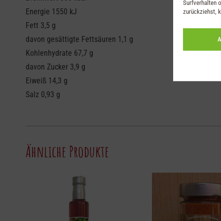
Surfverhalten o
Energie 1550 kJ
zurückziehst, 
Fett 3,5 g
davon gesättigte Fettsäuren 1,1 g
A
Kohlenhydrate 67,7 g
davon Zucker 3,9 g
Eiweiß 14,3 g
Salz 0,93 g
Ähnliche Produkte