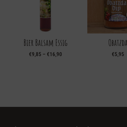
Bier Balsam Essig
Obatzd
€
9,85
–
€
16,90
€
5,95
Dieses
Produkt
weist
mehrere
Varianten
auf.
Die
Optionen
können