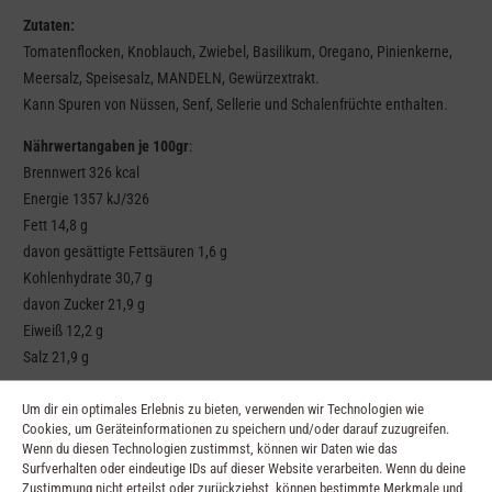
Zutaten:
Tomatenflocken, Knoblauch, Zwiebel, Basilikum, Oregano, Pinienkerne,
Meersalz, Speisesalz, MANDELN, Gewürzextrakt.
Kann Spuren von Nüssen, Senf, Sellerie und Schalenfrüchte enthalten.
Nährwertangaben je 100gr
:
Brennwert 326 kcal
Energie 1357 kJ/326
Fett 14,8 g
davon gesättigte Fettsäuren 1,6 g
Kohlenhydrate 30,7 g
davon Zucker 21,9 g
Eiweiß 12,2 g
Salz 21,9 g
Um dir ein optimales Erlebnis zu bieten, verwenden wir Technologien wie
Ähnliche Produkte
Cookies, um Geräteinformationen zu speichern und/oder darauf zuzugreifen.
Wenn du diesen Technologien zustimmst, können wir Daten wie das
Surfverhalten oder eindeutige IDs auf dieser Website verarbeiten. Wenn du deine
Zustimmung nicht erteilst oder zurückziehst, können bestimmte Merkmale und