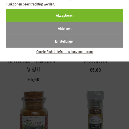
Funktionen beeinträchtigt werden.
Akzeptieren
Ablehnen
Einstellungen
Cookie-Richtlinie
Datenschutz
Impressum
Penne all´ Arrabiata –
Bruschetta
scharf
€
5,60
€
5,60