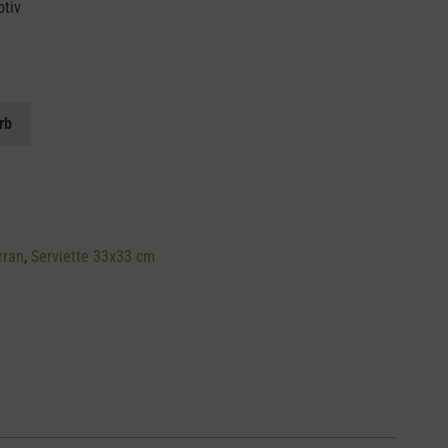
otiv
rb
rran
,
Serviette 33x33 cm