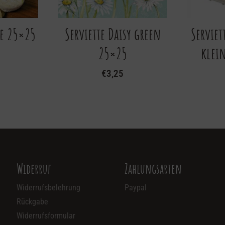
se 25×25
Serviette Daisy green
Serviet
25×25
klein
€
3,25
Widerruf
Zahlungsarten
Widerrufsbelehrung
Paypal
Rückgabe
Widerrufsformular