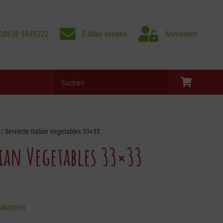
08638 9849222
E-Mail senden
Anmelden
Products
search
Es befinden sich keine Produkte im Warenkorb.
/ Serviette Italian Vegetables 33×33
lian Vegetables 33×33
dkosten