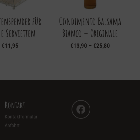
tenspender für
Condimento Balsama
e Servietten
Bianco – Originale
€
11,95
€
13,90
–
€
25,80
Dieses
Produkt
weist
mehrere
Varianten
auf.
Kontakt
Die
Optionen
Kontaktformular
können
Anfahrt
auf