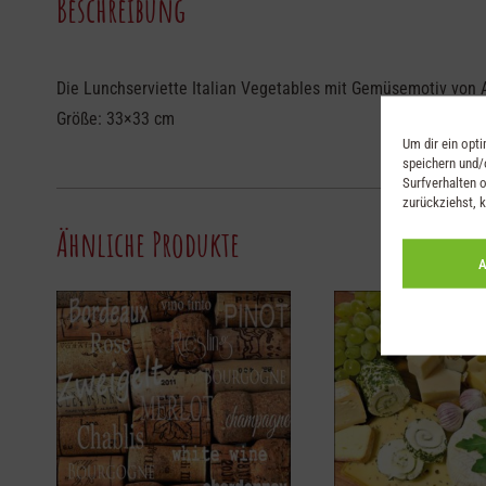
Beschreibung
Die Lunchserviette Italian Vegetables mit Gemüsemotiv von Am
Größe: 33×33 cm
Um dir ein opt
speichern und/
Surfverhalten o
zurückziehst, 
Ähnliche Produkte
A