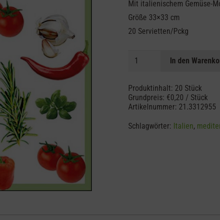
Mit italienischem Gemüse-M
Größe 33×33 cm
20 Servietten/Pckg
Serviette
In den Warenko
Italian
Vegetables
Produktinhalt: 20
Stück
33x33
Grundpreis:
€
0,20
/
Stück
Artikelnummer:
21.3312955
Menge
Schlagwörter:
Italien
,
medite