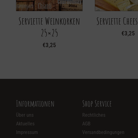
Serviette Weinkorken
Serviette Chee
25×25
€
3,25
€
3,25
Informationen
Shop Service
Über uns
Rechtliches
Aktuelles
AGB
Impressum
Versandbedingungen