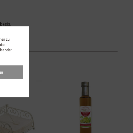
basis.
onen zu
 das
lst oder
en