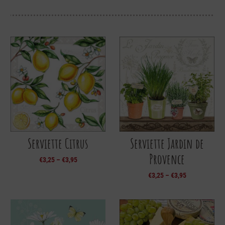
Serviette Citrus
Serviette Jardin de
Provence
€
3,25
–
€
3,95
€
3,25
–
€
3,95