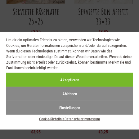
Serviette Käseplatte
Serviette Bon Appetit
25×25
33×33
€
3,25
€
3,95
Um dir ein optimales Erlebnis zu bieten, verwenden wir Technologien wie
Cookies, um Geräteinformationen zu speichern und/oder darauf zuzugreifen.
Wenn du diesen Technologien zustimmst, können wir Daten wie das
Surfverhalten oder eindeutige IDs auf dieser Website verarbeiten. Wenn du deine
Zustimmung nicht erteilst oder zurückziehst, können bestimmte Merkmale und
Funktionen beeinträchtigt werden.
Akzeptieren
Ablehnen
Einstellungen
Serviette Italian
Serviette Oil Bottles
Vegetables 33×33
25×25
Cookie-Richtlinie
Datenschutz
Impressum
€
3,95
€
3,25