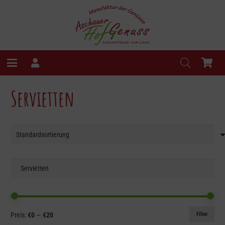
Servietten
Min.
Max.
Filter
Preis:
€0
—
€20
Preis
Preis