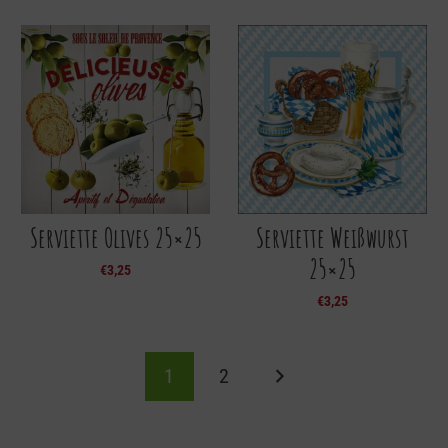
Serviette Olives 25×25
Serviette Weißwurst
25×25
€
3,25
€
3,25
1
2