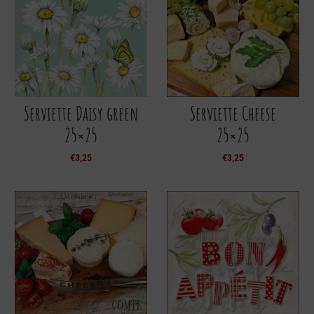
Serviette Daisy green
Serviette Cheese
25×25
25×25
€
3,25
€
3,25