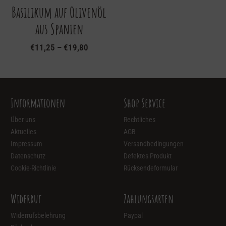
Basilikum auf Olivenöl
aus Spanien
€
11,25
–
€
19,80
Dieses
Produkt
weist
mehrere
Informationen
Shop Service
Varianten
auf.
Über uns
Rechtliches
Die
Aktuelles
AGB
Optionen
Impressum
Versandbedingungen
können
Datenschutz
Defektes Produkt
auf
Cookie-Richtlinie
Rücksendeformular
der
Produktseite
Widerruf
Zahlungsarten
gewählt
Widerrufsbelehrung
Paypal
werden