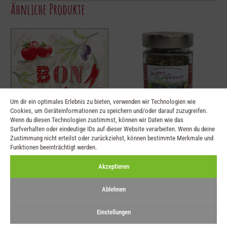
Ähnliche Produkte
Um dir ein optimales Erlebnis zu bieten, verwenden wir Technologien wie
Cookies, um Geräteinformationen zu speichern und/oder darauf zuzugreifen.
Wenn du diesen Technologien zustimmst, können wir Daten wie das
Surfverhalten oder eindeutige IDs auf dieser Website verarbeiten. Wenn du deine
Serviette Bon Appetit
Italienische Kräuter
Zustimmung nicht erteilst oder zurückziehst, können bestimmte Merkmale und
Funktionen beeinträchtigt werden.
33×33
€
5,60
Akzeptieren
€
3,95
Ablehnen
Einstellungen