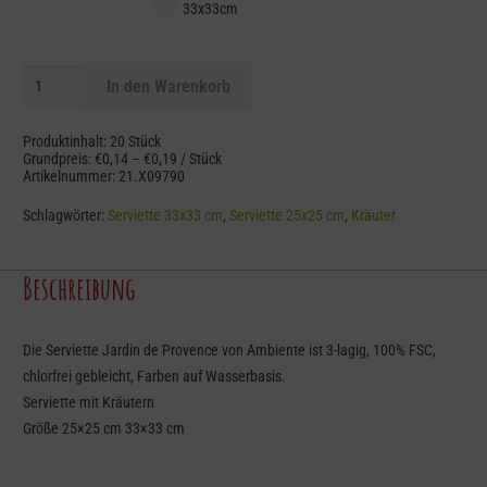
33x33cm
Serviette
In den Warenkorb
Jardin
de
Produktinhalt: 20
Stück
Provence
Grundpreis:
€
0,14
–
€
0,19
/
Stück
Artikelnummer:
21.X09790
Menge
Schlagwörter:
Serviette 33x33 cm
,
Serviette 25x25 cm
,
Kräuter
Beschreibung
Die Serviette Jardin de Provence von Ambiente ist 3-lagig, 100% FSC,
chlorfrei gebleicht, Farben auf Wasserbasis.
Serviette mit Kräutern
Größe 25×25 cm 33×33 cm