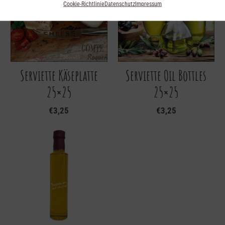
Cookie-Richtlinie
Datenschutz
Impressum
Serviette Käseplatte
Serviette Oil Bottles
25×25
25×25
€
3,25
€
3,25