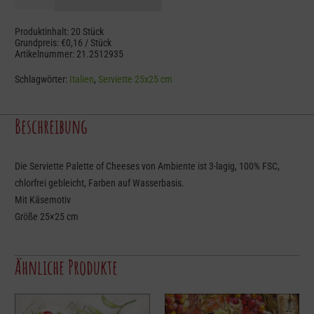
Käseplatte
25x25
Produktinhalt: 20
Stück
Menge
Grundpreis:
€
0,16
/
Stück
Artikelnummer:
21.2512935
Schlagwörter:
Italien
,
Serviette 25x25 cm
Beschreibung
Die Serviette Palette of Cheeses von Ambiente ist 3-lagig, 100% FSC,
chlorfrei gebleicht, Farben auf Wasserbasis.
Mit Käsemotiv
Größe 25×25 cm
Ähnliche Produkte