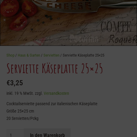
Shop
/
Haus & Garten
/
Servietten
/ Serviette Käseplatte 25×25
Serviette Käseplatte 25×25
€
3,25
inkl. 19 % MwSt.
zzgl.
Versandkosten
Cocktailserviette passend zur italienischen Käseplatte
Größe 25×25 cm
20 Servietten/Pckg
Serviette
In den Warenkorb