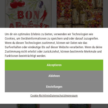
Um dir ein optimales Erlebnis zu bieten, verwenden wir Technologien wie
Cookies, um Geräteinformationen zu speichern und/oder darauf zuzugreifen.
Wenn du diesen Technologien zustimmst, können wir Daten wie das
Serviette Bon Appetit
Serviette mit Trauben
Surfverhalten oder eindeutige IDs auf dieser Website verarbeiten. Wenn du deine
Zustimmung nicht erteilst oder zurückziehst, können bestimmte Merkmale und
33×33
und Korken 25×25
Funktionen beeinträchtigt werden.
€
3,95
€
3,25
Akzeptieren
Ablehnen
Einstellungen
Cookie-Richtlinie
Datenschutz
Impressum